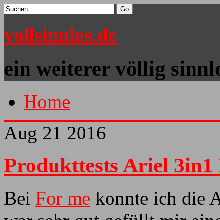
vollsinnlos.de
ein weiterer völlig sinn
Home
Aug
21
2016
Produkttests Ariel 3in1
Bei
For me
konnte ich die A