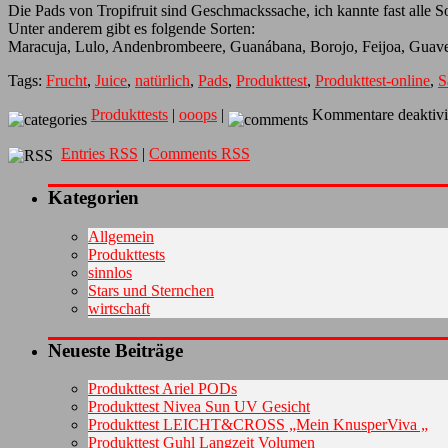
Die Pads von Tropifruit sind Geschmackssache, ich kannte fast alle S
Unter anderem gibt es folgende Sorten:
Maracuja, Lulo, Andenbrombeere, Guanábana, Borojo, Feijoa, Guave
Tags:
Frucht
,
Juice
,
natürlich
,
Pads
,
Produkttest
,
Produkttest-online
,
S
Produkttests
|
ooops
|
Kommentare deaktivi
Entries RSS
|
Comments RSS
Kategorien
Allgemein
Produkttests
sinnlos
Stars und Sternchen
wirtschaft
Neueste Beiträge
Produkttest Ariel PODs
Produkttest Nivea Sun UV Gesicht
Produkttest LEICHT&CROSS „Mein KnusperViva „
Produkttest Guhl Langzeit Volumen