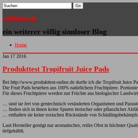
vollsinnlos.de
ein weiterer völlig sinnloser Blog
Home
Jan
17
2016
Produkttest Tropifruit Juice Pads
Bei http://www.produkttest-online.de durfte ich die Tropifruit Juice
Die Fruit Pads bestehen aus 100% natürlichem Fruchtpüree. Portioni
Für dieses Fruchtpüree werden nur Früchte aus biologischer Landwirts
… sind sie frei von gentechnisch veränderten Organismen und Parasi
… finden sich in ihnen keine Spuren tierischer oder pflanzlicher Abfäl
… enthalten sie keine toxischen Rückstände von Schädlingsbekämpfu
Laut Hersteller genügt nur aromatisches, reifes Obst in höchster Qual
tiefgekühlt.