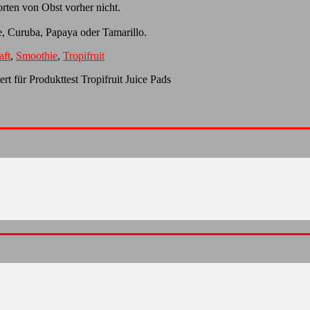
orten von Obst vorher nicht.
, Curuba, Papaya oder Tamarillo.
aft
,
Smoothie
,
Tropifruit
ert
für Produkttest Tropifruit Juice Pads