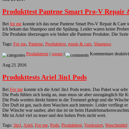
Produkttest Pantene Smart Pro-V Repair
Bei
for me
konnte ich das neue Pantene Smart Pro-V Repair & Care t
Ich bekam das Shampoo und die Spülung. Leider waren keine Proben z
Die Produkte überzeugen wie bisher alle Pantene Produkte. Die Serie r
Tags:
For me
,
Pantene
,
Produkttest
,
repair & care
,
Shampoo
Produkttests
|
ooops
|
Kommentare deaktivi
Aug
21
2016
Produkttests Ariel 3in1 Pods
Bei
For me
konnte ich die Ariel 3in1 Pods testen. Das Paket war sehr
Die Pods fühlen sich lustig an, man muss sie aber unzugänglich für 
Die Pods werden direkt hinten in die Trommel gelegt und die Wäsche o
Der Duft ist gut, nach dem Waschen auch intensiv. Leider verfliegt 
Die Wäsche war sauber, aber das ist sie beim Handelsmarkenwaschmit
Mir ist Ariel viel zu teuer und den hohen Preis nicht wert.
Tags:
3in1
,
Ariel
,
For me
,
Pods
,
Produkttest
,
Vordosiert
,
Waschmittel