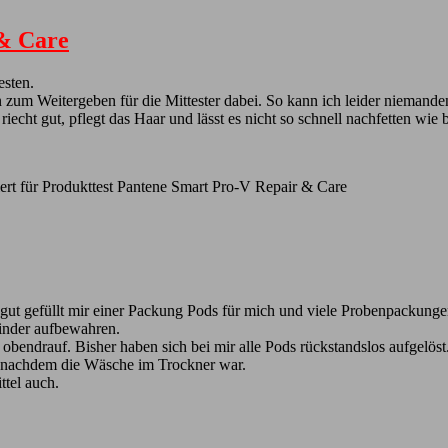
 & Care
esten.
um Weitergeben für die Mittester dabei. So kann ich leider niemanden 
iecht gut, pflegt das Haar und lässt es nicht so schnell nachfetten wi
ert
für Produkttest Pantene Smart Pro-V Repair & Care
 gut gefüllt mir einer Packung Pods für mich und viele Probenpackungen
Kinder aufbewahren.
bendrauf. Bisher haben sich bei mir alle Pods rückstandslos aufgelöst
er nachdem die Wäsche im Trockner war.
tel auch.