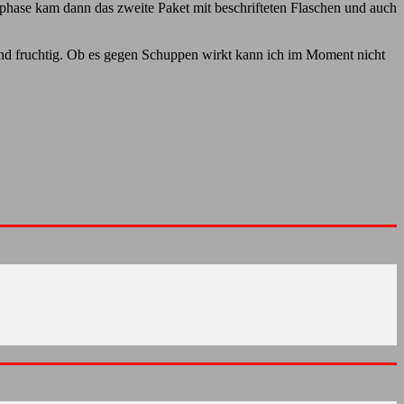
tphase kam dann das zweite Paket mit beschrifteten Flaschen und auch
h und fruchtig. Ob es gegen Schuppen wirkt kann ich im Moment nicht