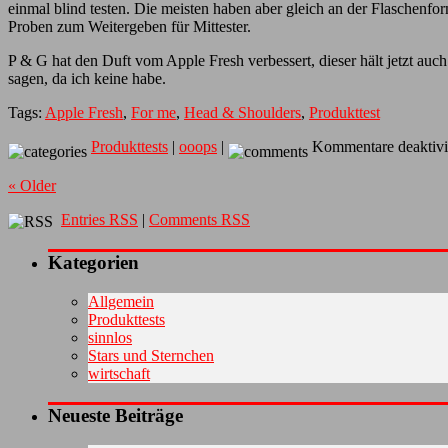
einmal blind testen. Die meisten haben aber gleich an der Flaschenf
Proben zum Weitergeben für Mittester.
P & G hat den Duft vom Apple Fresh verbessert, dieser hält jetzt auc
sagen, da ich keine habe.
Tags:
Apple Fresh
,
For me
,
Head & Shoulders
,
Produkttest
Produkttests
|
ooops
|
Kommentare deaktivi
« Older
Entries RSS
|
Comments RSS
Kategorien
Allgemein
Produkttests
sinnlos
Stars und Sternchen
wirtschaft
Neueste Beiträge