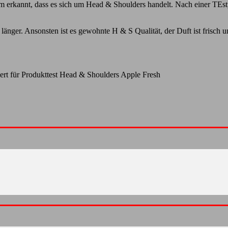
orm erkannt, dass es sich um Head & Shoulders handelt. Nach einer TEs
h länger. Ansonsten ist es gewohnte H & S Qualität, der Duft ist frisc
ert
für Produkttest Head & Shoulders Apple Fresh