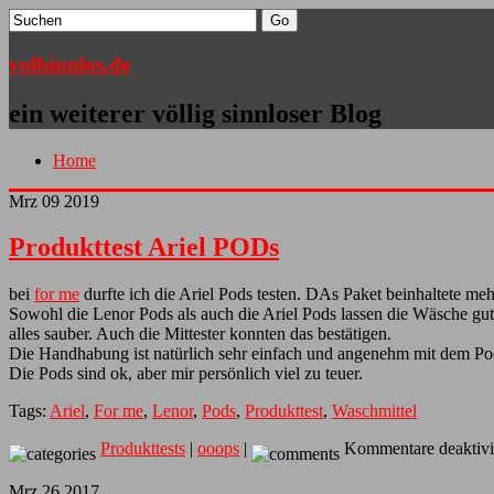
vollsinnlos.de
ein weiterer völlig sinnloser Blog
Home
Mrz
09
2019
Produkttest Ariel PODs
bei
for me
durfte ich die Ariel Pods testen. DAs Paket beinhaltete m
Sowohl die Lenor Pods als auch die Ariel Pods lassen die Wäsche gut 
alles sauber. Auch die Mittester konnten das bestätigen.
Die Handhabung ist natürlich sehr einfach und angenehm mit dem Pod,
Die Pods sind ok, aber mir persönlich viel zu teuer.
Tags:
Ariel
,
For me
,
Lenor
,
Pods
,
Produkttest
,
Waschmittel
Produkttests
|
ooops
|
Kommentare deaktivi
Mrz
26
2017