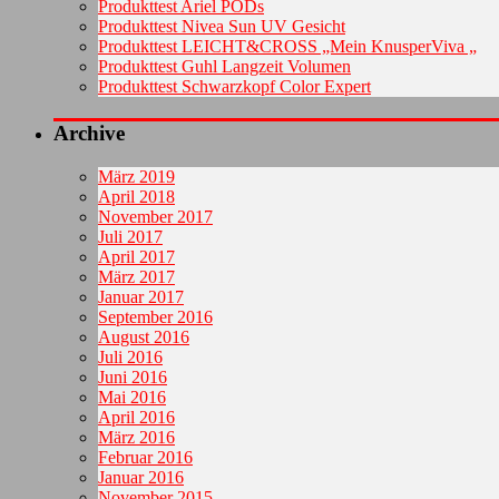
Produkttest Ariel PODs
Produkttest Nivea Sun UV Gesicht
Produkttest LEICHT&CROSS „Mein KnusperViva „
Produkttest Guhl Langzeit Volumen
Produkttest Schwarzkopf Color Expert
Archive
März 2019
April 2018
November 2017
Juli 2017
April 2017
März 2017
Januar 2017
September 2016
August 2016
Juli 2016
Juni 2016
Mai 2016
April 2016
März 2016
Februar 2016
Januar 2016
November 2015