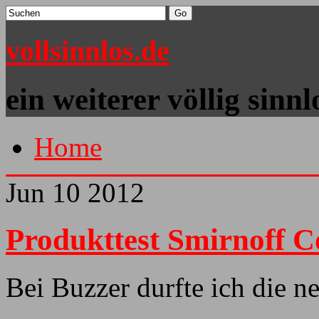
vollsinnlos.de
ein weiterer völlig sinn
Home
Jun
10
2012
Produkttest Smirnoff C
Bei Buzzer durfte ich die n