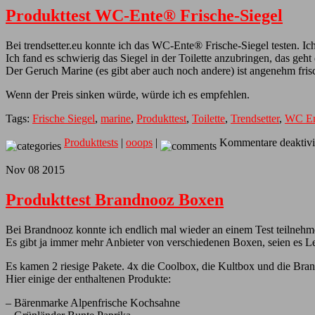
Produkttest WC-Ente® Frische-Siegel
Bei trendsetter.eu konnte ich das WC-Ente® Frische-Siegel testen. Ic
Ich fand es schwierig das Siegel in der Toilette anzubringen, das ge
Der Geruch Marine (es gibt aber auch noch andere) ist angenehm frisch
Wenn der Preis sinken würde, würde ich es empfehlen.
Tags:
Frische Siegel
,
marine
,
Produkttest
,
Toilette
,
Trendsetter
,
WC En
Produkttests
|
ooops
|
Kommentare deaktivi
Nov
08
2015
Produkttest Brandnooz Boxen
Bei Brandnooz konnte ich endlich mal wieder an einem Test teilnehmen
Es gibt ja immer mehr Anbieter von verschiedenen Boxen, seien es L
Es kamen 2 riesige Pakete. 4x die Coolbox, die Kultbox und die Br
Hier einige der enthaltenen Produkte:
– Bärenmarke Alpenfrische Kochsahne