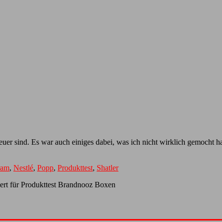
teuer sind. Es war auch einiges dabei, was ich nicht wirklich gemocht h
ram
,
Nestlé
,
Popp
,
Produkttest
,
Shatler
ert
für Produkttest Brandnooz Boxen