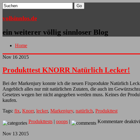
vollsinnlos.de
ein weiterer völlig sinnloser Blog
Home
Nov
16
2015
Produkttest KNORR Natürlich Lecker!
Bei der Markenjury konnte ich die neuen Fixprodukte Natürlich Lecke
Angeblich alles nur mit natürlichen Zutaten, die auch im Gewürzschrank
Gesetzes wegen her nicht angegeben werden muss. Keines der Produkt
kaufen.
Tags:
fix
,
Knorr
,
lecker
,
Markenjury
,
natürlich
,
Produkttest
Produkttests
|
ooops
|
Kommentare deaktivi
Nov
13
2015