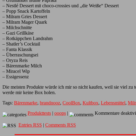
– Grünländer Bunte Paprika
– Nestlé Dessert mit choco-crossies und „die Weiße“ Dessert
– Popp Snack Kartoffeln
– Milram Gries Dessert
– Milram Mager Quark
– Milchschnitte
– Gazi Grillkäse
– Rotkäppchen Landrahm
– Shatler’s Cocktail
– Fanta Klassik
– Überraschungsei
– Oryza Reis
– Bärenmarke Milch
– Miracel Wip
– Essigessenz
Die meisten Produkte würde ich mir so nicht kaufen, weil sie viel zu 
werde mir keine Box holen.
Tags:
Bärenmarke
,
brandnooz
,
CoolBox
,
Kultbox
,
Lebensmittel
,
Mil
Produkttests
|
ooops
|
Kommentare deaktivi
Entries RSS
|
Comments RSS