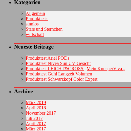
Kategorien
Allgemein
Produkttests
sinnlos
Stars und Sternchen
wirtschaft
Neueste Beiträge
Produkttest Ariel PODs
Produkttest Nivea Sun UV Gesicht
Produkttest LEICHT&CROSS „Mein KnusperViva „
Produkttest Guhl Langzeit Volumen
Produkttest Schwarzkopf Color Expert
Archive
März 2019
April 2018
November 2017
Juli 2017
April 2017
März 2017