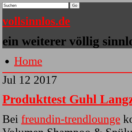
vollsinnlos.de
ein weiterer völlig sinn
Home
Jul
12
2017
Produkttest Guhl Lang
Bei
freundin-trendlounge
ko